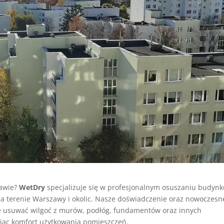
zawie?
WetDry
specjalizuje się w profesjonalnym osuszaniu budynk
na terenie Warszawy i okolic. Nasze doświadczenie oraz nowoczesn
ie usuwać wilgoć z murów, podłóg, fundamentów oraz innych
ając komfort użytkowania pomieszczeń.