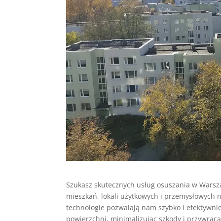
Szukasz skutecznych usług osuszania w Wars
mieszkań, lokali użytkowych i przemysłowych 
technologie pozwalają nam szybko i efektywn
powierzchni, minimalizując szkody i przywrac