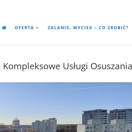
OFERTA
ZALANIE, WYCIEK – CO ZROBIĆ?
 Kompleksowe Usługi Osuszani