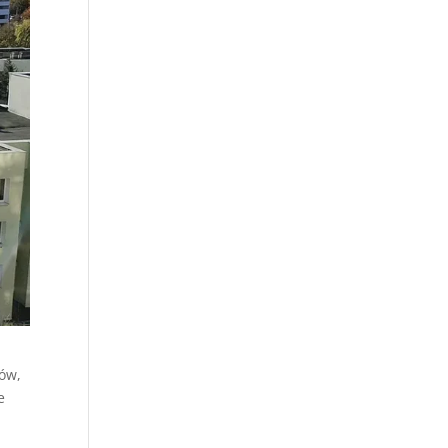
ów,
e