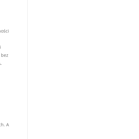
ności
i
 bez
.
o
ch. A