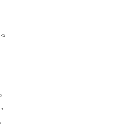
lko
po
nt,
a