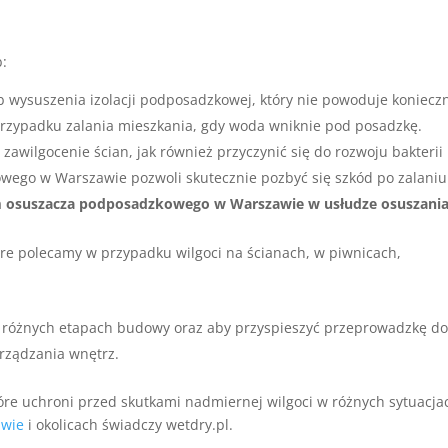
b:
b wysuszenia izolacji podposadzkowej, który nie powoduje koniecz
przypadku zalania mieszkania, gdy woda wniknie pod posadzkę.
awilgocenie ścian, jak również przyczynić się do rozwoju bakterii 
wego w Warszawie pozwoli skutecznie pozbyć się szkód po zalaniu
osuszacza podposadzkowego w Warszawie w usłudze osuszania
óre polecamy w przypadku wilgoci na ścianach, w piwnicach,
 różnych etapach budowy oraz aby przyspieszyć przeprowadzkę d
rządzania wnętrz.
óre uchroni przed skutkami nadmiernej wilgoci w różnych sytuacja
awie
i okolicach świadczy wetdry.pl.